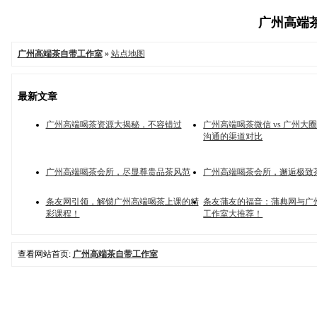
广州高端茶
广州高端茶自带工作室
»
站点地图
最新文章
广州高端喝茶资源大揭秘，不容错过
广州高端喝茶微信 vs 广州大
沟通的渠道对比
广州高端喝茶会所，尽显尊贵品茶风范
广州高端喝茶会所，邂逅极致
条友网引领，解锁广州高端喝茶上课的精
条友蒲友的福音：蒲典网与广
彩课程！
工作室大推荐！
查看网站首页:
广州高端茶自带工作室